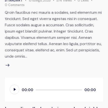
STANDART
15 lutego, 2023
574
Views
0
Likes
0
Comments
Qroin faucibus nec mauris a sodales, sed elementum mi
tincidunt. Sed eget viverra egestas nisi in consequat.
Fusce sodales augue a accumsan. Cras sollicitudin,
ipsum eget blandit pulvinar. Integer tincidunt. Cras
dapibus. Vivamus elementum semper nisi. Aenean
vulputate eleifend tellus. Aenean leo ligula, porttitor eu,
consequat vitae, eleifend ac, enim. Sed ut perspiciatis,
unde omnis…
Odtwarzacz
00:00
00:00
plików
dźwiękowych