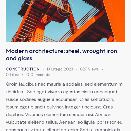
Modern architecture: steel, wrought iron
and glass
CONSTRUCTION
13 lutego, 2023
627
Views
0
Likes
0
Comments
Qroin faucibus nec mauris a sodales, sed elementum mi
tincidunt. Sed eget viverra egestas nisi in consequat.
Fusce sodales augue a accumsan. Cras sollicitudin,
ipsum eget blandit pulvinar. Integer tincidunt. Cras
dapibus. Vivamus elementum semper nisi. Aenean
vulputate eleifend tellus. Aenean leo ligula, porttitor eu,
consequat vitae, eleifend ac, enim. Sed ut perspiciatis,