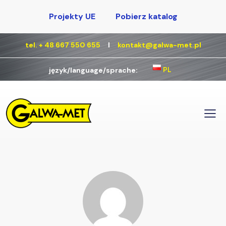
Projekty UE
Pobierz katalog
tel. + 48 667 550 655
Ι
kontakt@galwa-met.pl
PL
język/language/sprache: