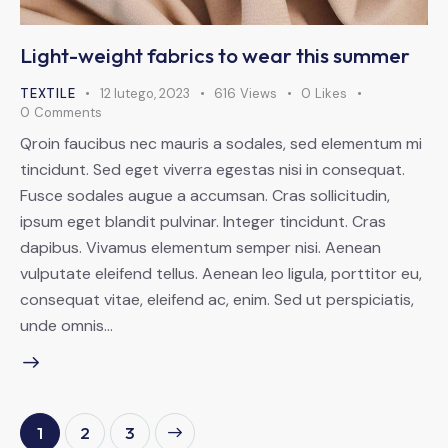
Light-weight fabrics to wear this summer
TEXTILE
12 lutego, 2023
616
Views
0
Likes
0
Comments
Qroin faucibus nec mauris a sodales, sed elementum mi
tincidunt. Sed eget viverra egestas nisi in consequat.
Fusce sodales augue a accumsan. Cras sollicitudin,
ipsum eget blandit pulvinar. Integer tincidunt. Cras
dapibus. Vivamus elementum semper nisi. Aenean
vulputate eleifend tellus. Aenean leo ligula, porttitor eu,
consequat vitae, eleifend ac, enim. Sed ut perspiciatis,
unde omnis…
1
>
2
3