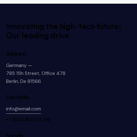
Innovating the high-tech future:
Our leading drive
Address
Germany —
785 15h Street, Office 478
Berlin, De 81566
Say Hello
info@email.com
+1 840 841 25 69
Socials