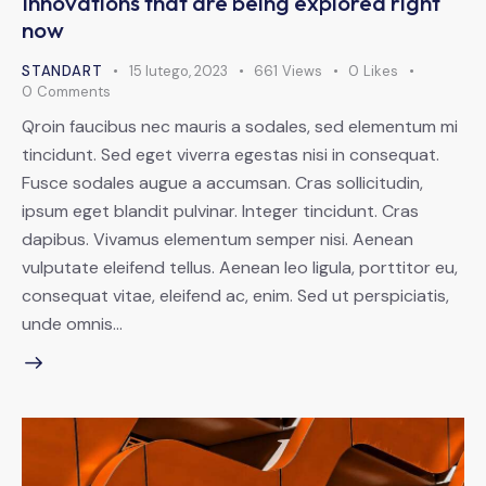
Innovations that are being explored right
now
STANDART
15 lutego, 2023
661
Views
0
Likes
0
Comments
Qroin faucibus nec mauris a sodales, sed elementum mi
tincidunt. Sed eget viverra egestas nisi in consequat.
Fusce sodales augue a accumsan. Cras sollicitudin,
ipsum eget blandit pulvinar. Integer tincidunt. Cras
dapibus. Vivamus elementum semper nisi. Aenean
vulputate eleifend tellus. Aenean leo ligula, porttitor eu,
consequat vitae, eleifend ac, enim. Sed ut perspiciatis,
unde omnis…