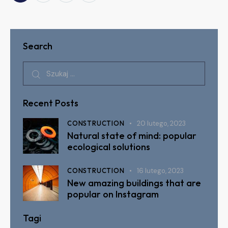
Search
Recent Posts
CONSTRUCTION
20 lutego, 2023
Natural state of mind: popular
ecological solutions
CONSTRUCTION
16 lutego, 2023
New amazing buildings that are
popular on Instagram
Tagi