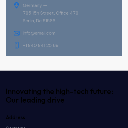
Germany —
785 15h Street, Office 478
Berlin, De 81566
info@email.com
+1 840 841 25 69
Innovating the high-tech future:
Our leading drive
Address