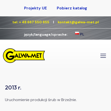
Projekty UE
Pobierz katalog
tel. + 48 667 550 655
Ι
kontakt@galwa-met.pl
PL
język/language/sprache:
2013 r.
Uruchomienie produkcji śrub w Brzeźnie.