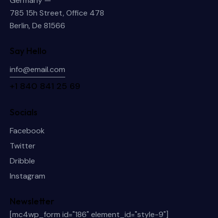
Germany —
785 15h Street, Office 478
Berlin, De 81566
Say Hello
info@email.com
+1 840 841 25 69
Socials
Facebook
Twitter
Dribble
Instagram
Newsletter
[mc4wp_form id="186" element_id="style-9"]