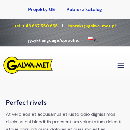
Projekty UE
Pobierz katalog
tel. + 48 667 550 655
Ι
kontakt@galwa-met.pl
PL
język/language/sprache:
Perfect rivets
At vero eos et accusamus et iusto odio dignissimos
ducimus qui blanditiis praesentium voluptatum deleniti
atque corrupti quos dolores et quas molestias