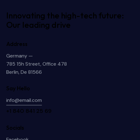
Innovating the high-tech future:
Our leading drive
Address
Germany —
785 15h Street, Office 478
Berlin, De 81566
Say Hello
info@email.com
+1 840 841 25 69
Socials
Facebook